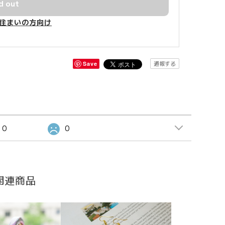
d out
住まいの方向け
通報する
Save
0
0
関連商品