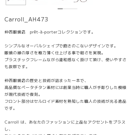
Carroll_AH473
仲西眼鏡店 prêt-à-porterコレクションです。
シンプルなオーバルシェイプで飽きのこないデザインです。
眼鏡の縁の厚さを極力薄く仕上げる事で軽さを実現。
プラスチックフレームながら違和感なく掛けて頂け、使いやすさ
も抜群です。
仲西眼鏡店の歴史と技術が詰まった一本で、
高品質なベータチタン素材には創業当時に職人が手彫りした模様
が現代技術で復刻。
フロント部分はセルロイド素材を熟知した職人の技術が光る逸品
です。
Carroll は、あなたのファッションに上品なアクセントをプラス
し、