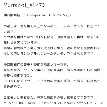
Murray-ti_AH473
仲西眼鏡店 prêt-à-porterコレクションです。
丸過ぎず、角を極力目立たないようミニマルデザインに仕上げて
います。
メガネを掛けたいがフロント部分の印象が強くて掛けこなすのに
難しさを感じている方へ
眼鏡の縁の厚さを極力薄く仕上げる事で、違和感なく男女問わず
掛けて頂けるシンプルなフレームで、使いやすさも抜群です。
仲西眼鏡店の歴史と技術が詰まった一本で、
高品質なベータチタン素材には創業当時に職人が手彫りした模様
が現代技術で復刻。
フロント部分はセルロイド生地の特徴を熟知した職人の技術が光
る逸品です。
日常使いはもちろん、特別な場面での装いにもおすすめです。
Murray-TIは、あなたのファッションに上品なアクセントをプラス