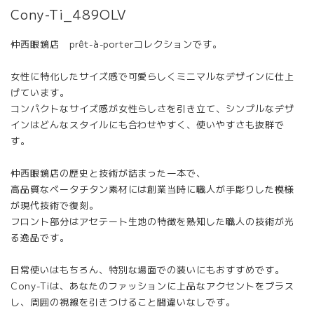
Cony-Ti_489OLV
仲西眼鏡店 prêt-à-porterコレクションです。
女性に特化したサイズ感で可愛らしくミニマルなデザインに仕上
げています。
コンパクトなサイズ感が女性らしさを引き立て、シンプルなデザ
インはどんなスタイルにも合わせやすく、使いやすさも抜群で
す。
仲西眼鏡店の歴史と技術が詰まった一本で、
高品質なベータチタン素材には創業当時に職人が手彫りした模様
が現代技術で復刻。
フロント部分はアセテート生地の特徴を熟知した職人の技術が光
る逸品です。
日常使いはもちろん、特別な場面での装いにもおすすめです。
Cony-Tiは、あなたのファッションに上品なアクセントをプラス
し、周囲の視線を引きつけること間違いなしです。