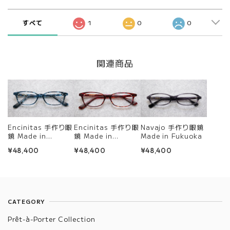
すべて
1
0
0
関連商品
Encinitas 手作り眼
Encinitas 手作り眼
Navajo 手作り眼鏡
鏡 Made in
鏡 Made in
Made in Fukuoka
Fukuoka
Fukuoka
¥48,400
¥48,400
¥48,400
CATEGORY
Prêt-à-Porter Collection