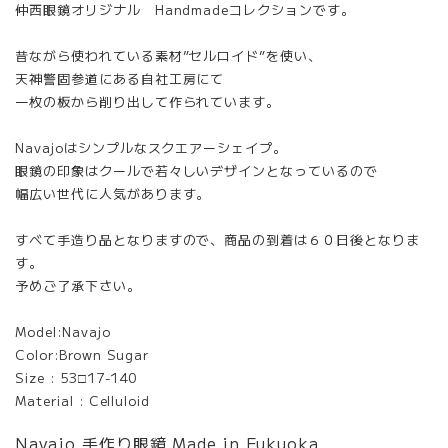
仲西眼鏡オリジナル Handmadeコレクションです。
昔ながら使われている素材”セルロイド”を使い、
天神警固参道にある自社工房にて
一枚の板から削り出して作られています。
Navajoはシンプルなスクエアーシェイプ。
眼鏡の印象はクールで若々しいデザインとなっているので
幅広い世代に人気があります。
すべて手造り品となりますので、商品の到着は６０日後となりま
す。
予めご了承下さい。
Model:Navajo
Color:Brown Sugar
Size : 53□17-140
Material : Celluloid
Navajo 手作り眼鏡 Made in Fukuoka