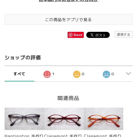
この商品をアプリで見る
通報する
Save
ショップの評価
すべて
1
0
0
関連商品
Hantington 手作り
Clairemont 手作り
Clairemont 手作り